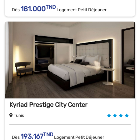
TND
181.000
Dès
Logement Petit Déjeuner
Kyriad Prestige City Center
Tunis
TND
193.167
Dès
Logement Petit Déjeuner