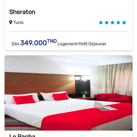
Sheraton
Tunis
TND
349.000
Dès
Logement Petit Déjeuner
Le Pacha