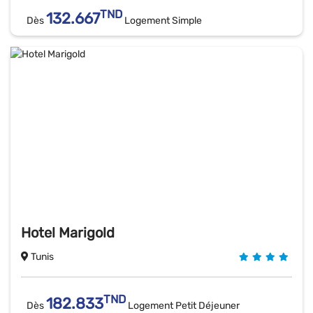
TND
132.667
Dès
Logement Simple
Hotel Marigold
Tunis
TND
182.833
Dès
Logement Petit Déjeuner