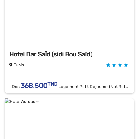
Hotel Dar SaÏd (sidi Bou Saïd)
Tunis
TND
368.500
Dès
Logement Petit Déjeuner (Not Refundable)