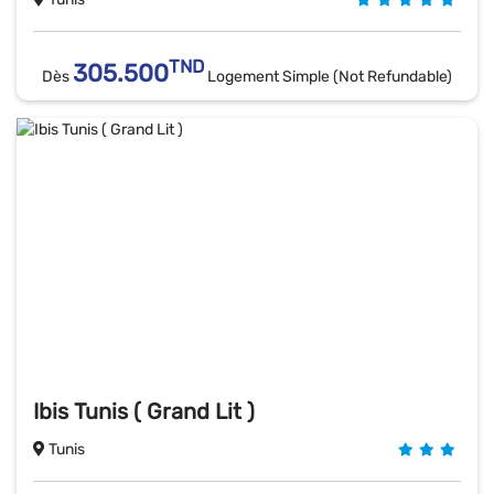
TND
305.500
Dès
Logement Simple (Not Refundable)
Ibis Tunis ( Grand Lit )
Tunis