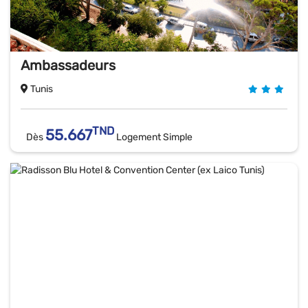
Ambassadeurs
Tunis
TND
55.667
Dès
Logement Simple