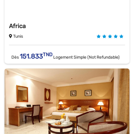
Africa
Tunis
TND
151.833
Dès
Logement Simple (Not Refundable)